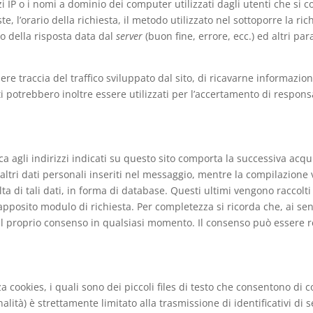
zi IP o i nomi a dominio dei computer utilizzati dagli utenti che si c
te, l’orario della richiesta, il metodo utilizzato nel sottoporre la ri
to della risposta data dal
server
(buon fine, errore, ecc.) ed altri par
nere traccia del traffico sviluppato dal sito, di ricavarne informazio
i potrebbero inoltre essere utilizzati per l’accertamento di responsab
ica agli indirizzi indicati su questo sito comporta la successiva acqu
i altri dati personali inseriti nel messaggio, mentre la compilazion
ta di tali dati, in forma di database. Questi ultimi vengono raccolti
ll’apposito modulo di richiesta. Per completezza si ricorda che, ai se
e il proprio consenso in qualsiasi momento. Il consenso può essere re
izza cookies, i quali sono dei piccoli files di testo che consentono di 
alità) è strettamente limitato alla trasmissione di identificativi di 