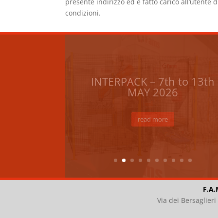
presente indirizzo ed è fatto carico all’utente
condizioni.
New palletizing system
with an
anthropomorphic robot
ROBOPAL
FAMS is pleased to present its new
palletizing system with
an anthropomorphic robot.The
solution...
read more
F.A.
Via dei Bersaglier