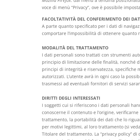
Mozilla Firefox
: dal menu a tendina posizionato
voce di menù “Privacy”, ove è possibile impostar
FACOLTATIVITÀ DEL CONFERIMENTO DEI DAT
A parte quanto specificato per i dati di navigaz
comportare l’impossibilità di ottenere quanto r
MODALITÀ DEL TRATTAMENTO
I dati personali sono trattati con strumenti aut
principio di limitazione delle finalità, nonché d
principi di integrità e riservatezza, specifiche
autorizzati. L’utente avrà in ogni caso la possi
trasmessi ad eventuali fornitori di servizi sara
DIRITTI DEGLI INTERESSATI
I soggetti cui si riferiscono i dati personali 
conoscerne il contenuto e l’origine, verificarne 
trattamento, la portabilità dei dati che lo rigu
per motivi legittimi, al loro trattamento (si ve
Titolare del trattamento. La “privacy policy” d