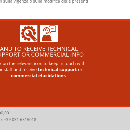
i sulla vigenza o sulla modifica delle presenti
AND TO RECEIVE TECHNICAL
UPPORT OR COMMERCIAL INFO
ck on the relevant icon to keep in touch with
r staff and receive
technical support
or
commercial elucidations
.
00,00
Fax +39 051 6815018