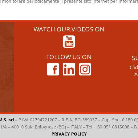
 di monitorare periodicamente il presente sito internet per informars
WATCH OUR VIDEOS ON
FOLLOW US ON
S
Cli
ou
M.S. srl
–
P.IVA 01794721207 – R.E.A. BO-389037 – Cap. Soc. € 180.0
i 1/A – 40010 Sala Bolognese (BO) – ITALY – Tel. +39 051 6815008 – 
PRIVACY POLICY