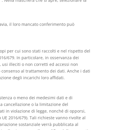
”. Nella maschera che si apre, selezionare la
ttavia, il loro mancato conferimento può
i per cui sono stati raccolti e nel rispetto del
2016/679. In particolare, in osservanza dei
 usi illeciti o non corretti ed accessi non
o consenso al trattamento dei dati. Anche i dati
zione degli incarichi loro affidati.
sistenza o meno dei medesimi dati e di
 la cancellazione o la limitazione del
ati in violazione di legge, nonché di opporsi,
 UE 2016/679). Tali richieste vanno rivolte al
variazione sostanziale verrà pubblicata al