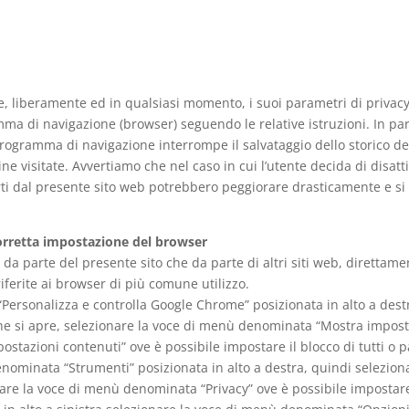
, liberamente ed in qualsiasi momento, i suoi parametri di privacy i
ma di navigazione (browser) seguendo le relative istruzioni. In par
programma di navigazione interrompe il salvataggio dello storico dei 
ne visitate. Avvertiamo che nel caso in cui l’utente decida di disatti
offerti dal presente sito web potrebbero peggiorare drasticamente e 
 corretta impostazione del browser
sia da parte del presente sito che da parte di altri siti web, diretta
riferite ai browser di più comune utilizzo.
 “Personalizza e controlla Google Chrome” posizionata in alto a des
e si apre, selezionare la voce di menù denominata “Mostra imposta
ostazioni contenuti” ove è possibile impostare il blocco di tutti o p
 denominata “Strumenti” posizionata in alto a destra, quindi selezi
are la voce di menù denominata “Privacy” ove è possibile impostare i