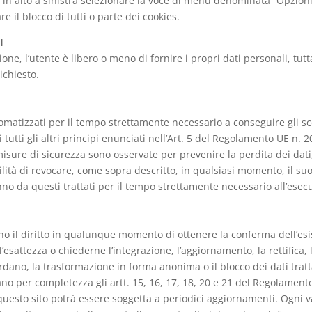
 in alto a sinistra selezionare la voce di menù denominata “Opzioni
e il blocco di tutti o parte dei cookies.
I
ione, l’utente è libero o meno di fornire i propri dati personali, tu
ichiesto.
omatizzati per il tempo strettamente necessario a conseguire gli scop
i tutti gli altri principi enunciati nell’Art. 5 del Regolamento UE n. 
 misure di sicurezza sono osservate per prevenire la perdita dei dati,
bilità di revocare, come sopra descritto, in qualsiasi momento, il su
nno da questi trattati per il tempo strettamente necessario all’esecu
hanno il diritto in qualunque momento di ottenere la conferma dell’e
l’esattezza o chiederne l’integrazione, l’aggiornamento, la rettifica,
ardano, la trasformazione in forma anonima o il blocco dei dati tratt
dano per completezza gli artt. 15, 16, 17, 18, 20 e 21 del Regolamento
i questo sito potrà essere soggetta a periodici aggiornamenti. Ogni 