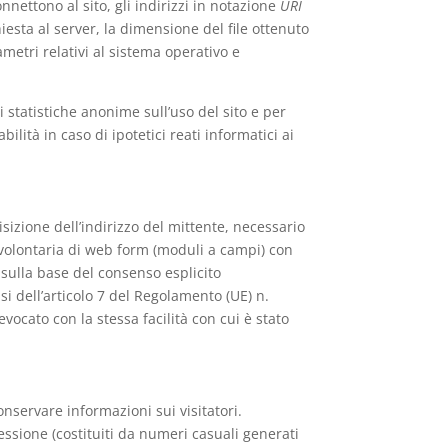
onnettono al sito, gli indirizzi in notazione
URI
chiesta al server, la dimensione del file ottenuto
ametri relativi al sistema operativo e
ni statistiche anonime sull’uso del sito e per
ilità in caso di ipotetici reati informatici ai
isizione dell’indirizzo del mittente, necessario
e volontaria di web form (moduli a campi) con
 sulla base del consenso esplicito
nsi dell’articolo 7 del Regolamento (UE) n.
vocato con la stessa facilità con cui è stato
conservare informazioni sui visitatori.
sessione (costituiti da numeri casuali generati